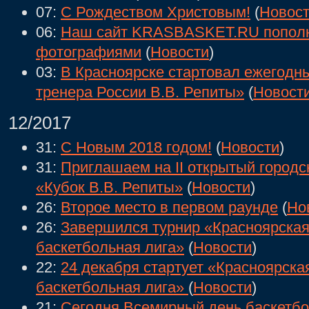
07:
С Рождеством Христовым!
(
Новос
06:
Наш сайт KRASBASKET.RU попол
фотографиями
(
Новости
)
03:
В Красноярске стартовал ежегодн
тренера России В.В. Репиты»
(
Новост
12/2017
31:
С Новым 2018 годом!
(
Новости
)
31:
Приглашаем на II открытый городс
«Кубок В.В. Репиты»
(
Новости
)
26:
Второе место в первом раунде
(
Но
26:
Завершился турнир «Красноярская
баскетбольная лига»
(
Новости
)
22:
24 декабря стартует «Красноярска
баскетбольная лига»
(
Новости
)
21:
Сегодня Всемирный день баскетбо