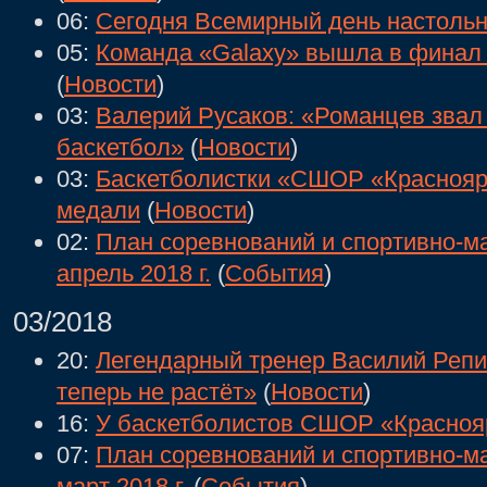
06:
Сегодня Всемирный день настольн
05:
Команда «Galaxy» вышла в финал 
(
Новости
)
03:
Валерий Русаков: «Романцев звал
баскетбол»
(
Новости
)
03:
Баскетболистки «СШОР «Краснояр
медали
(
Новости
)
02:
План соревнований и спортивно-м
апрель 2018 г.
(
События
)
03/2018
20:
Легендарный тренер Василий Репи
теперь не растёт»
(
Новости
)
16:
У баскетболистов СШОР «Красноя
07:
План соревнований и спортивно-м
март 2018 г.
(
События
)