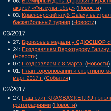
06:
Всемирный день здоровья в Красн
акцией «Физкульт-обед»
(
Новости
)
03:
Красноярский клуб Galaxy выигра
баскетбольный турнир
(
Новости
)
03/2017
27:
Бронзовые медали у СДЮСШОР «
24:
Поздравляем Верхотурову Галину 
(
Новости
)
07:
Поздравляем с 8 Марта!
(
Новости
)
01:
План соревнований и спортивно-м
март 2017 г.
(
События
)
02/2017
27:
Наш сайт KRASBASKET.RU попол
фотографиями
(
Новости
)