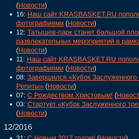
(
Новости
)
16:
Наш сайт KRASBASKET.RU попол
фотографиями
(
Новости
)
12:
Татышев-парк станет большой пло
развлекательных мероприятий в рамка
(
Новости
)
11:
Наш сайт KRASBASKET.RU попол
фотографиями
(
Новости
)
08:
Завершился «Кубок Заслуженного 
Репиты»
(
Новости
)
07:
С Рождеством Христовым!
(
Новос
03:
Стартует «Кубок Заслуженного тре
(
Новости
)
12/2016
31:
С Новым 2017 годом!
(
Новости
)