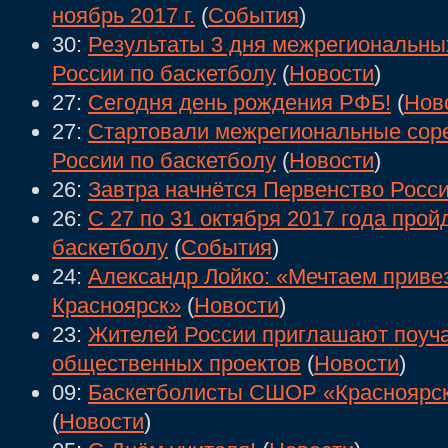
ноябрь 2017 г.
(
События
)
30:
Результаты 3 дня межрегиональны
России по баскетболу
(
Новости
)
27:
Сегодня день рождения РФБ!
(
Нов
27:
Стартовали межрегиональные сор
России по баскетболу
(
Новости
)
26:
Завтра начнётся Первенство Росси
26:
С 27 по 31 октября 2017 года прой
баскетболу
(
События
)
24:
Александр Лойко: «Мечтаем приве
Красноярск»
(
Новости
)
23:
Жителей России приглашают поуча
общественных проектов
(
Новости
)
09:
Баскетболисты СШОР «Красноярск»
(
Новости
)