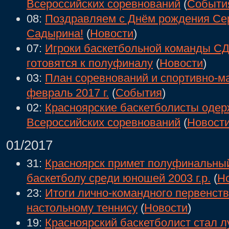
Всероссийских соревнований
(
Событи
08:
Поздравляем с Днём рождения Се
Садырина!
(
Новости
)
07:
Игроки баскетбольной команды 
готовятся к полуфиналу
(
Новости
)
03:
План соревнований и спортивно-м
февраль 2017 г.
(
События
)
02:
Красноярские баскетболисты одер
Всероссийских соревнований
(
Новост
01/2017
31:
Красноярск примет полуфинальный
баскетболу среди юношей 2003 г.р.
(
Н
23:
Итоги лично-командного первенств
настольному теннису
(
Новости
)
19:
Красноярский баскетболист стал 