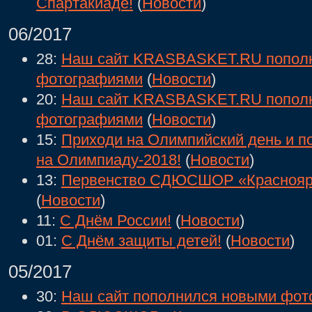
Спартакиаде!
(
Новости
)
06/2017
28:
Наш сайт KRASBASKET.RU попол
фотографиями
(
Новости
)
20:
Наш сайт KRASBASKET.RU попол
фотографиями
(
Новости
)
15:
Приходи на Олимпийский день и п
на Олимпиаду-2018!
(
Новости
)
13:
Первенство СДЮСШОР «Красноярс
(
Новости
)
11:
С Днём России!
(
Новости
)
01:
С Днём защиты детей!
(
Новости
)
05/2017
30:
Наш сайт пополнился новыми фот