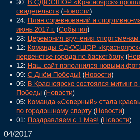
30:
В СДЮСШОР «Красноярск» прошла
свидетельств
(
Новости
)
24:
План соревнований и спортивно-м
июнь 2017 г.
(
События
)
23:
Церемония вручения спортсменам 
12:
Команды СДЮСШОР «Красноярск» з
первенстве города по баскетболу
(
Нов
12:
Наш сайт пополнился новыми фот
09:
С Днём Победы!
(
Новости
)
05:
В Красноярске состоялся митинг в
Победы
(
Новости
)
05:
Команда «Северный» стала краев
по городошному спорту
(
Новости
)
01:
Поздравляем с 1 Мая!
(
Новости
)
04/2017