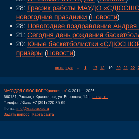
28:
График работы МАУДО «СДЮСШОР
новогодние праздники
(
Новости
)
28:
Новогоднее поздравление Андрея
21:
Сегодня день рождения баскетбол
20:
Юные баскетболистки «СДЮСШОР 
призёры
(
Новости
)
на первую
←
1
...
17
18
19
20
21
22
МАОУДОД СДЮСШОР "Красноярск"
© 2011 — 2026
660131, Россия, г. Красноярск, ул. Воронова, 14в -
на карте
Телефон / Факс: +7 (391) 220-35-69
Почта:
info@krasbasket.ru
Задать вопрос
|
Карта сайта