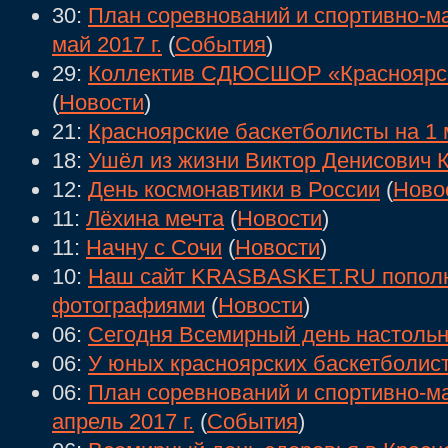
30:
План соревнований и спортивно-м
май 2017 г.
(
События
)
29:
Коллектив СДЮСШОР «Красноярск
(
Новости
)
21:
Красноярские баскетболисты на 1 
18:
Ушёл из жизни Виктор Денисович 
12:
День космонавтики в России
(
Ново
11:
Лёхина мечта
(
Новости
)
11:
Начну с Сочи
(
Новости
)
10:
Наш сайт KRASBASKET.RU попол
фотографиями
(
Новости
)
06:
Сегодня Всемирный день настольн
06:
У юных красноярских баскетболист
06:
План соревнований и спортивно-м
апрель 2017 г.
(
События
)