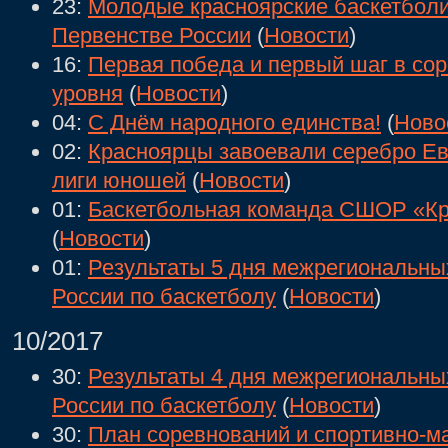
23:
Молодые красноярские баскетболи
Первенстве России
(
Новости
)
16:
Первая победа и первый шаг в со
уровня
(
Новости
)
04:
С Днём народного единства!
(
Ново
02:
Красноярцы завоевали серебро Ев
лиги юношей
(
Новости
)
01:
Баскетбольная команда СШОР «Кра
(
Новости
)
01:
Результаты 5 дня межрегиональны
России по баскетболу
(
Новости
)
10/2017
30:
Результаты 4 дня межрегиональны
России по баскетболу
(
Новости
)
30:
План соревнований и спортивно-м