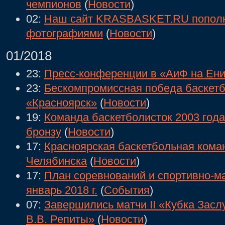
чемпионов
(
Новости
)
02:
Наш сайт KRASBASKET.RU попол
фотографиями
(
Новости
)
01/2018
23:
Пресс-конференции в «АиФ на Ен
23:
Бескомпромиссная победа баске
«Красноярск»
(
Новости
)
19:
Команда баскетболисток 2003 год
бронзу
(
Новости
)
17:
Красноярская баскетбольная кома
Челябинска
(
Новости
)
17:
План соревнований и спортивно-м
январь 2018 г.
(
События
)
07:
Завершились матчи II «Кубка Засл
В.В. Репиты»
(
Новости
)