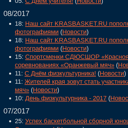
05:
C Днём учителя!
(
Новости
)
08/2017
18:
Наш сайт KRASBASKET.RU попол
фотографиями
(
Новости
)
18:
Наш сайт KRASBASKET.RU попол
фотографиями
(
Новости
)
15:
Спортсменки СДЮСШОР «Красноярс
соревнованиях «Оранжевый мяч»
(
Но
11:
С Днём физкультурника!
(
Новости
)
11:
Жителей края зовут стать участн
мяч»
(
Новости
)
10:
День физкультурника - 2017
(
Новос
07/2017
25:
Успех баскетбольной сборной юнош