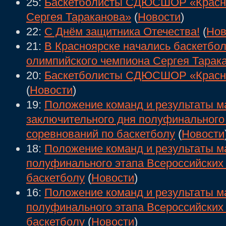
25:
Баскетболисты СДЮСШОР «Красноя
Сергея Тараканова»
(
Новости
)
22:
С Днём защитника Отечества!
(
Нов
21:
В Красноярске начались баскетбол
олимпийского чемпиона Сергея Тарак
20:
Баскетболисты СДЮСШОР «Красно
(
Новости
)
19:
Положение команд и результаты м
заключительного дня полуфинального
соревнований по баскетболу
(
Новости
18:
Положение команд и результаты ма
полуфинального этапа Всероссийских
баскетболу
(
Новости
)
16:
Положение команд и результаты ма
полуфинального этапа Всероссийских
баскетболу
(
Новости
)