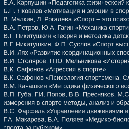
Б.А. Карпушин «Педагогика физическои? к
Б.П. Яковлев «Мотивация и эмоции в спор
В. Малкин, Л. Рогалева «Спорт – это псих
В.А. Петров, Ю.А. Гагин «Механика спор
В.Г. Никитушкин «Теория и методика детс
В.Г. Никитушкин, Ф.П. Суслов «Спорт выс
В.И. Лях «Развитие координационных спо
В.И. Столяров, Н.Ю. Мельникова «Истори
В.К. Сафонов «Агрессия в спорте»
В.К. Сафонов «Психология спортсмена. С
В.М. Качашкин «Методика физического во
В.П. Губа, Г.И. Попов, В.В. Пресняков, М.
измерения в спорте методы, анализ и обр
В.С. Фарфель «Управление движениями в 
Г.А. Макарова, Б.А. Поляев «Медико-биол
спорта за рубежом».