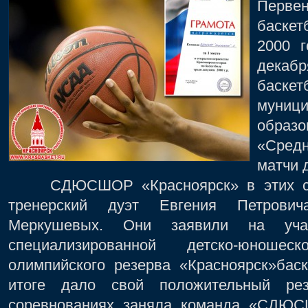
Первен
баскет
2000 
дека
баск
муниц
образ
«Сред
матчи 
СДЮСШОР «Красноярск» в этих сор
тренерский дуэт Евгения Петрови
Меркушевых. Они заявили на уча
специализированной детско-юноше
олимпийского резерва «Красноярск»бас
итоге дало свой положительный рез
соревнованиях заняла команда «СДЮС