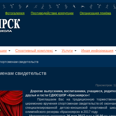
Фотогалерея
Противодействие коррупции
Организация приёма
ации
Спортивный комплекс
Услуги
Иная информация
портсменам свидетельств
менам свидетельств
Просмотров: 1
Дорогие выпускники, воспитанники, учащиеся, родите
друзья и гости СДЮСШОР «Красноярск»!
Приглашаем Вас на традиционную торжественн
церемонию вручения спортсменам свидетельств об оконча
специализированной детско-юношеской спортивной шко
олимпийского резерва «Красноярск» в 2017 году.
Мероприятие состоится
26 мая 2017
года в
16.00
по адре