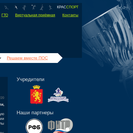
КРАС
СПОРТ
ГТО
Виртуальная приёмная
Контакты
Решаем вместе ПОС
Учредители
220
ли,
Наши партнеры
ую
нии
лы
су: