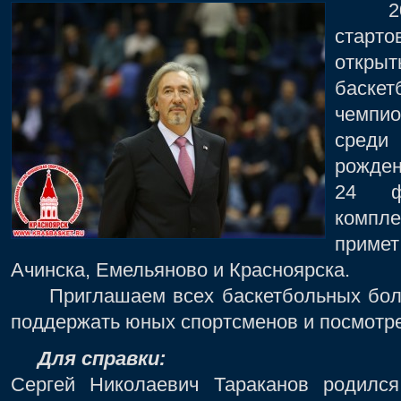
20 ф
старт
откры
баскет
чемпи
сред
рожден
24 ф
компле
приме
Ачинска, Емельяново и Красноярска.
Приглашаем всех баскетбольных боле
поддержать юных спортсменов и посмотре
Для справки:
Сергей Николаевич Тараканов родился 