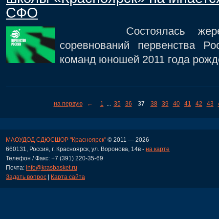
СФО
Состоялась жеребьев
соревнований первенства Ро
команд юношей 2011 года рожд
на первую
←
1
...
35
36
37
38
39
40
41
42
43
МАОУДОД СДЮСШОР "Красноярск"
© 2011 — 2026
660131, Россия, г. Красноярск, ул. Воронова, 14в -
на карте
Телефон / Факс: +7 (391) 220-35-69
Почта:
info@krasbasket.ru
Задать вопрос
|
Карта сайта