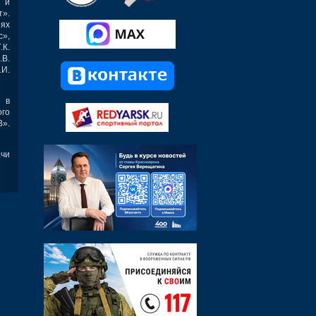
 и
».
ях
»,
К.
В.
И.
 в
ого
В».
ачи