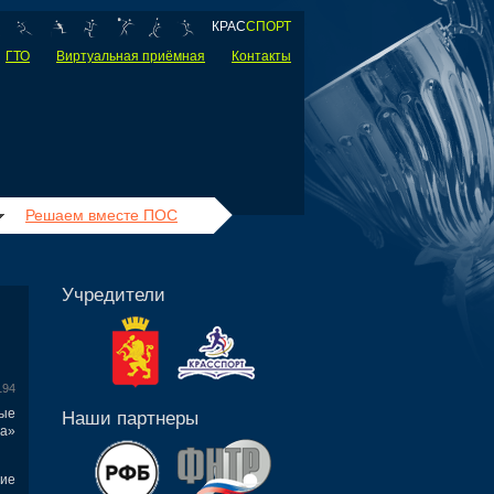
КРАС
СПОРТ
ГТО
Виртуальная приёмная
Контакты
Решаем вместе ПОС
Учредители
194
ые
Наши партнеры
га»
ие