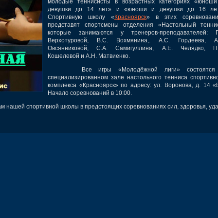
молодые теннисисты в возрастных категориях «юноши
девушки до 14 лет» и «юноши и девушки до 16 лет
Спортивную школу «
Красноярск
» в этих соревновани
представят спортсмены отделения «Настольный теннис
которые занимаются у тренеров-преподавателей: Г.
Верхотуровой, В.С. Вохмянина,. А.С. Гордеева, А.
Овсянниковой, С.А. Самигуллина, А.Е. Челядко, П.
Кошелевой и А.Н. Матвиенко.
Все игры «Молодёжной лиги» состоятся
специализированном зале настольного тенниса спортивн
комплекса «Красноярск» по адресу: ул. Воронова, д. 14 «
Начало соревнований в 10:00.
 нашей спортивной школы в предстоящих соревнованиях сил, здоровья, уд