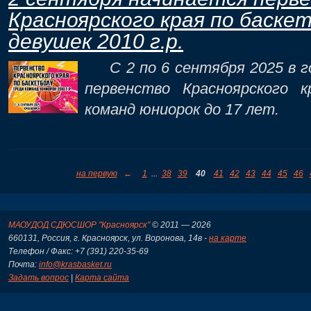
Красноярского края по баске
девушек 2010 г.р.
С 2 по 6 сентября 2025 в г
первенство Красноярского 
команд юниорок до 17 лет.
на первую
←
1
...
38
39
40
41
42
43
44
45
46
МАОУДОД СДЮСШОР "Красноярск"
© 2011 — 2026
660131, Россия, г. Красноярск, ул. Воронова, 14в -
на карте
Телефон / Факс: +7 (391) 220-35-69
Почта:
info@krasbasket.ru
Задать вопрос
|
Карта сайта