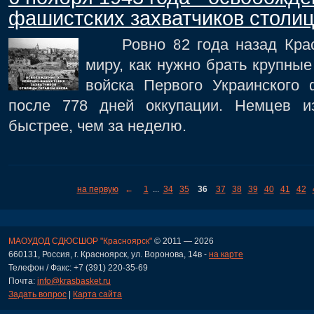
фашистских захватчиков столи
Ровно 82 года назад Красн
миру, как нужно брать крупные
войска Первого Украинского
после 778 дней оккупации. Немцев 
быстрее, чем за неделю.
на первую
←
1
...
34
35
36
37
38
39
40
41
42
МАОУДОД СДЮСШОР "Красноярск"
© 2011 — 2026
660131, Россия, г. Красноярск, ул. Воронова, 14в -
на карте
Телефон / Факс: +7 (391) 220-35-69
Почта:
info@krasbasket.ru
Задать вопрос
|
Карта сайта