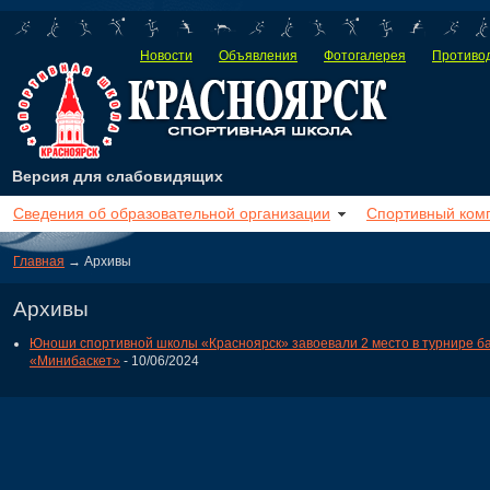
Новости
Объявления
Фотогалерея
Противод
Версия для слабовидящих
Сведения об образовательной организации
Спортивный ком
Главная
→ Архивы
Архивы
Юноши спортивной школы «Красноярск» завоевали 2 место в турнире б
«Минибаскет»
- 10/06/2024