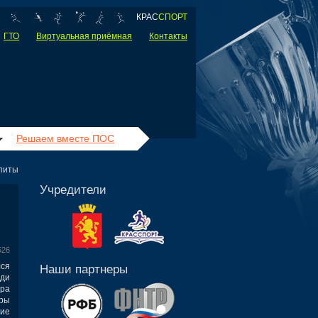
КРАС
СПОРТ
ГТО
Виртуальная приёмная
Контакты
Решаем вместе ПОС
епиты
Учредители
526
лся
Наши партнеры
еди
ра
ры
тие