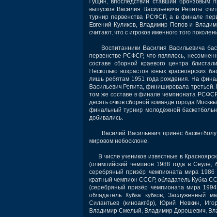
Гущин, впоследствии ставший бронзовым 
выпусков Василия Васильевича Репиты счи
турнир первенства РСФСР, а в финале перв
Евгений Куликов, Владимир Попов и Владим
считают, что с игроков именного того поколе
Воспитанники Василия Васильевича баске
первенстве РСФСР, что являлось, несомненн
составе сборной краевого центра блистал
Несколько возрастов юных красноярских ба
лишь ребятам 1951 года рождения. На финал
Васильевич Репита, финишировала третьей. В
том же составе в финале чемпионата РСФСР 
десять очков сборной команде города Москвы
финальный турнир молодёжной баскетбольно
добивались.
Василий Васильевич принёс баскетболу п
мировом небосклоне.
В числе учеников известные в Красноярске,
(олимпийский чемпион 1988 года в Сеуле, 
серебряный призёр чемпионата мира 1986 г
кратный чемпион СССР, обладатель Кубка СС
(серебряный призёр чемпионата мира 1994 
обладатель Кубка кубков, Заслуженный м
Силантьев (киноактёр), Юрий Невкин, Иго
Владимир Смелый, Владимир Дорошевич, Вла