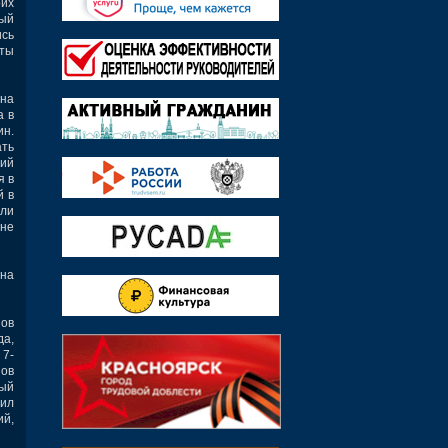
оих
ный
ись
сты
 на
а в
ин.
ать
лий
я в
й в
али
 не
 на
нов
да,
 7-
нов
ный
аил
ий,