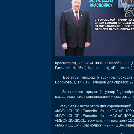
Красноярск), «КГАУ «СШОР «Енисей» - 2» (г
Гимназия № 15» (г. Красноярск), «Бастион» (
Все игры городского турнира проходят н
Воронова, д. 14 «В». Телефон для справок: 22
Завершится городской турнир 2 декабря. 
парад участников соревнований и состоится
Результаты четвёртого дня соревнований:
«КГАУ «СШОР «Енисей» - 3» - «КГАУ «СШОР «Е
«КГАУ «СШОР «Енисей» - 1» - «МАУ «СШОР «К
«МБОУ ДО ДЮСШ Богучаны» - «Бастион» 12:
«МАУ «СШОР «Красноярск» - 2» - «ЦВР-Лицей