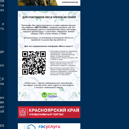
ков
ети
тих
 и
еть
оде
ого
ФСР
али
.
вич
ами
тал
вой
ард