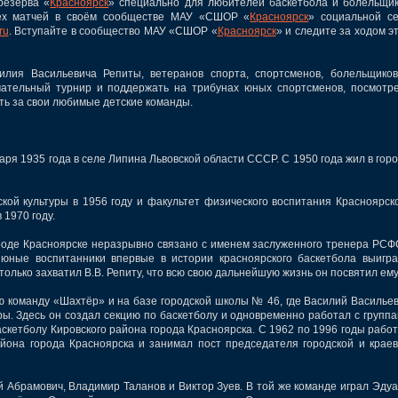
езерва «
Красноярск
» специально для любителей баскетбола и болельщи
сех матчей в своём сообществе МАУ «СШОР «
Красноярск
» социальной с
ru
. Вступайте в сообщество МАУ «СШОР «
Красноярск
» и следите за ходом э
 Васильевича Репиты, ветеранов спорта, спортсменов, болельщиков
чательный турнир и поддержать на трибунах юных спортсменов, посмотр
ть за свои любимые детские команды.
я 1935 года в селе Липина Львовской области СССР. С 1950 года жил в гор
 культуры в 1956 году и факультет физического воспитания Красноярск
 1970 году.
оде Красноярске неразрывно связано с именем заслуженного тренера РС
юные воспитанники впервые в истории красноярского баскетбола выигр
олько захватил В.В. Репиту, что всю свою дальнейшую жизнь он посвятил ему
 команду «Шахтёр» и на базе городской школы № 46, где Василий Василье
ы. Здесь он создал секцию по баскетболу и одновременно работал с групп
аскетболу Кировского района города Красноярска. С 1962 по 1996 годы рабо
на города Красноярска и занимал пост председателя городской и крае
Абрамович, Владимир Таланов и Виктор Зуев. В той же команде играл Эду