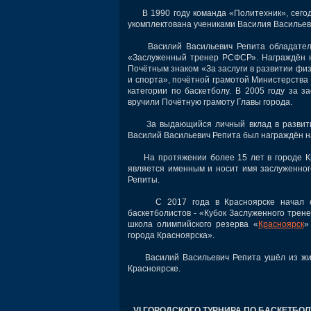
В 1990 году команда «Политехник», сегод
укомплектована учениками Василия Васильев
Василий Васильевич Репита обладатель м
«Заслуженный тренер РСФСР». Награждён на
Почётным знаком «За заслуги в развитии физ
и спорта», почётной грамотой Министерства
категории по баскетболу. В 2005 году за з
вручили Почётную грамоту Главы города.
За выдающийся личный вклад в развитие 
Василий Васильевич Репита был награждён н
На протяжении более 15 лет в городе Кра
является именным и носит имя заслуженног
Репиты.
С 2017 года в Красноярске начал своё
баскетболистов - «Кубок Заслуженного трен
школа олимпийского резерва «
Красноярск
»
города Красноярска».
Василий Васильевич Репита ушёл из жизни
Красноярске.
VI ГОРОДСКОГО ТУРНИРА ПО БАСКЕТБО