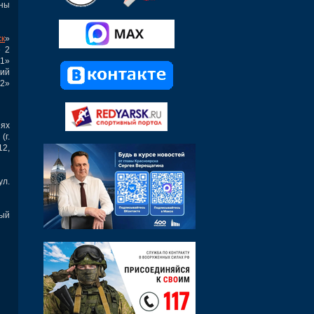
аны
ск
»
е 2
1»
ий
2»
иях
г.
12,
ул.
ный