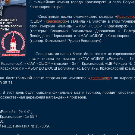
8 сильнейших команд города Красноярска и села Богуч
Красноярского края.
Спортивная школа олимпийского резерва «
Краснояр
(СШОР «
Красноярск
») заявила на участие в этом турнир
свои сборные команды: «МАУ «СШОР «Красноярск» - 
(тренеры: Владимир Васильевич Дорошевич и Валер
Леонидович Чернышов) и «МАУ «СШОР «Красноярск» - 
(тренер: Фальковский Руслан Евгеньевич).
Соперниками наших баскетболистов в этих соревнован
стали юноши из команд: «КГАУ «СШОР «Енисей» - 1» (
. Красноярск), «КГАУ «СШОР «Енисей» - 3» (г. Красноярск), «ЦВР-Лицей № 
г. Красноярск) и «МБОУ ДО ДЮСШ Богучаны» (с. Богучаны, Красноярский край).
а баскетбольной арене спортивного комплекса «
Красноярск
» по адресу: 
0-35-71.
В этот день будут сыграны финальные матчи турнира, пройдёт спортив
 торжественная церемония награждения призёров.
нисей» - 2» 4:41;
расноярск» - 1» 55:7;
10;
 № 12, Гимназия № 15»30:9.