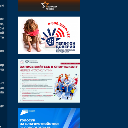
тью
ние
ии,
уры
кой
ите
ния
нир
ича
ых
ная
ола
оде
А