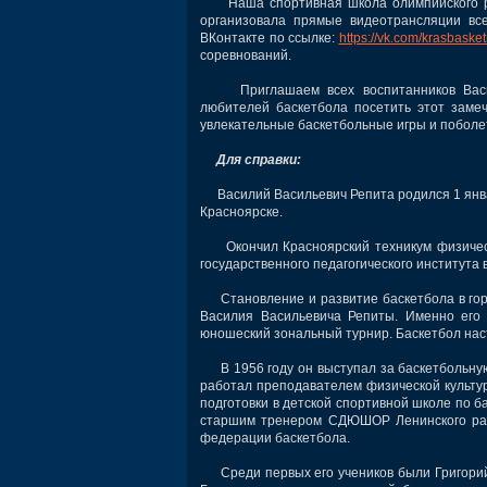
Наша спортивная школа олимпийского р
организовала прямые видеотрансляции в
ВКонтакте по ссылке:
https://vk.com/krasbasket
соревнований.
Приглашаем всех воспитанников Василия
любителей баскетбола посетить этот заме
увлекательные баскетбольные игры и поболе
Для справки:
Василий Васильевич Репита родился 1 январ
Красноярске.
Окончил Красноярский техникум физической
государственного педагогического института в
Становление и развитие баскетбола в гор
Василия Васильевича Репиты. Именно его 
юношеский зональный турнир. Баскетбол наст
В 1956 году он выступал за баскетбольную
работал преподавателем физической культур
подготовки в детской спортивной школе по б
старшим тренером СДЮШОР Ленинского райо
федерации баскетбола.
Среди первых его учеников были Григорий 