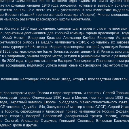
призёром Олимпийских игр по метанию ядра. Одним из самых лучших св
тается команда юношей 1946 года рождения, которые и выиграли зональ
енства заняли 12-е место из 16-и участников. В том коллективе выделял
ир Бровкин (бывший тренер женской команды «Медик»). Многие специали
ния началось развитие красноярской школы баскетбола.
тболисты 1947 года рождения, сделали шаг вперёд и стали четвёртыми
о, серьёзным достижением для сборной команды города Красноярска. Тогд
и Юрий Невкин, Владимир Краснов, Александр Клубов, Владимир Асташк
скетболистов билось за медали чемпионата РСФСР, но удалось их завоев
ьном турнире в Чебоксарах сборная Красноярска, которой руководил Васи
 1952 году красноярские баскетболисты, воспитанники В.В. Репиты, выступа
в Ставрополе, заняли второе место, уступив в решающем матче с разнице
. До 2006 года, когда воспитанники Валерия Леонидовича Павловского выигр
й ассоциации, подобного успеха наши юные красноярские баскетболисты
оявление настоящих спортивных звёзд, которые впоследствии блистали
 Красноярском крае, России и мире спортсмены и тренеры: Сергей Тарака
бронзовый призёр Олимпиады 1980 года в Москве, чемпион мира 1982 го
ода, 3-кратный чемпион Европы, обладатель Межконтинентального Кубка,
СР, чемпион «Дружбы - 84», Заслуженный мастер спорта СССР), Сергей Ива
в Торонто, серебряный и бронзовый призёр чемпионатов России, 2-крат
астер спорта), Валерий Павловский (заслуженный тренер России), Мих
рь Сологуб, Александр Сундуков, Геннадий Соловьев, Вячеслав Калюжск
димир Троян и другие.