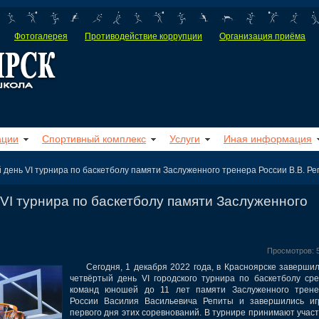
Фотогалерея
Противодействие коррупции
Организация приёма
ации
Спортивный комплекс
Услуги
Иная информация
день VI турнира по баскетболу памяти Заслуженного тренера России В.В. Р
VI турнира по баскетболу памяти Заслуженного
Просмотров: 
Сегодня, 1 декабря 2022 года, в Красноярске заверши
четвёртый день VI городского турнира по баскетболу ср
команд юношей до 11 лет памяти Заслуженного трене
России Василия Васильевича Репиты
и
завершились иг
первого дня этих соревнований. В турнире принимают учас