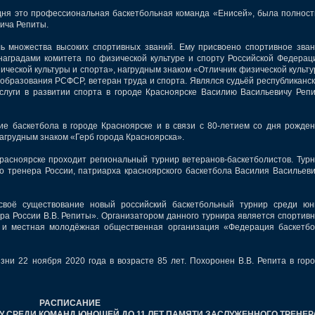
ня это профессиональная баскетбольная команда «Енисей», была полнос
ича Репиты.
ножества высоких спортивных званий. Ему присвоено спортивное зва
градами комитета по физической культуре и спорту Российской Федерац
ической культуры и спорта», нагрудным знаком «Отличник физической культ
 образования РСФСР, ветеран труда и спорта. Являлся судьёй республиканс
аслуги в развитии спорта в городе Красноярске Василию Васильевичу Реп
баскетбола в городе Красноярске и в связи с 80-летием со дня рожде
агрудным знаком «Герб города Красноярска».
сноярске проходит региональный турнир ветеранов-баскетболистов. Тур
о тренера России, патриарха красноярского баскетбола Василия Васильев
 существование новый российский баскетбольный турнир среди юн
ера России В.В. Репиты». Организатором данного турнира является спортив
 и местная молодёжная общественная организация «Федерация баскетб
 22 ноября 2020 года в возрасте 85 лет. Похоронен В.В. Репита в гор
РАСПИСАНИЕ
ЛУ СРЕДИ КОМАНД ЮНОШЕЙ ДО 11 ЛЕТ ПАМЯТИ ЗАСЛУЖЕННОГО ТРЕНЕР