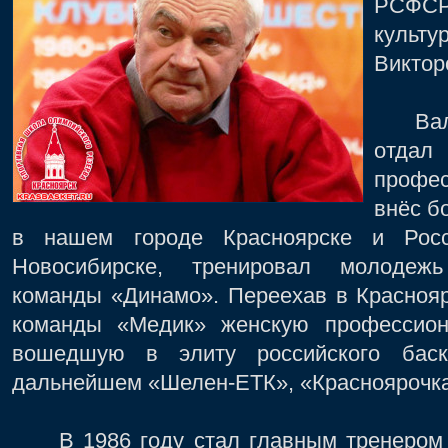
РСФСР
культ
Виктор
Валер
отдал
профе
внёс б
в нашем городе Красноярске и Росс
Новосибирске, тренировал молодежь
команды «Динамо». Переехав в Краснояр
команды «Медик» женскую профессион
вошедшую в элиту российского баск
дальнейшем «Шелен-ЕТК», «Красноярочка
В 1986 году стал главным тренером 