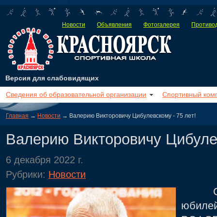
Новости
Объявления
Фотогалерея
Противод
Версия для слабовидящих
Сведения об образовательной организации
Спортивный ком
Главная
→
Новости
→ Валерию Викторовичу Цибулевскому - 75 лет!
Валерию Викторовичу Цибулев
6 декабря 2022 г.
Рубрики:
Новости
Сегод
юбиле