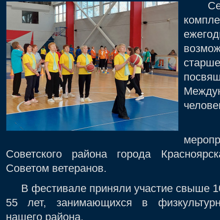
Сегод
компл
ежег
возм
старше
посв
Между
челове
Орг
меропр
Советского района города Красноярс
Советом ветеранов.
В фестивале приняли участие свыше 10
55 лет, занимающихся в физкультурн
нашего района.