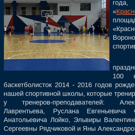
года
«
Красн
площад
«Крас
Ворон
спорти
В но
праздн
100 ю
баскетболисток 2014 - 2016 годов рожд
нашей спортивной школы, которые тренир
у тренеров-преподавателей: Алек
Лаврентьева, Руслана Евгеньевича Ф
Анатольевича Лойко, Эльвиры Валентин
Сергеевны Рядчиковой и Яны Александр