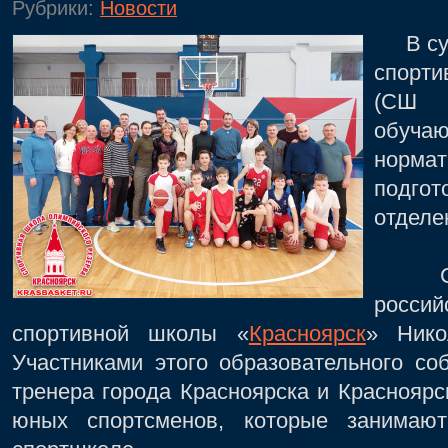
Рубрики:
Новости
В субб
спорт
(СШ
обуч
нормат
подго
отделе
Семи
росси
спортивной школы «
Красноярск
» Нико
Участниками этого образовательного со
тренера города Красноярска и Красноярск
юных спортсменов, которые занимаю