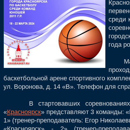
Крас
первен
среди 
соревн
город
года
ро
Матчи
прохо
баскетбольной арене спортивного компле
ул. Воронова, д. 14 «В». Телефон для спра
В стартовавших соревнованиях н
«
Красноярск
» представляют 3 команды: 
1» (тренер-преподаватель: Егор Никола
«Красноярск» - 2» (тренер-преподав