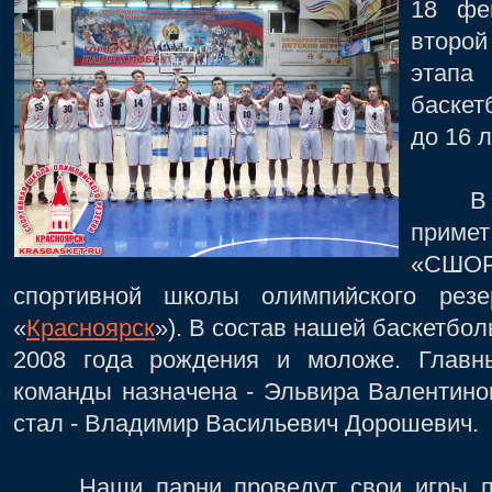
18 фе
второ
этапа
баскет
до 16 л
В это
примет
«СШО
спортивной школы олимпийского рез
«
Красноярск
»). В состав нашей баскетб
2008 года рождения и моложе. Главн
команды назначена - Эльвира Валентино
стал - Владимир Васильевич Дорошевич.
Наши парни проведут свои игры про