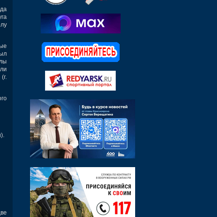
да
уга
олу
ные
ыл
лы
шли
(г.
ого
).
две