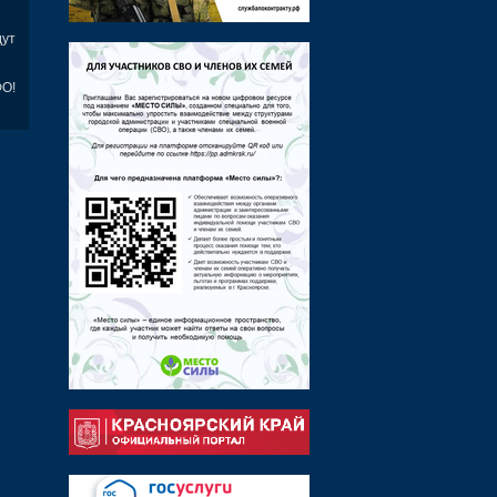
дут
ФО!