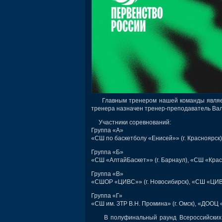
Главным тренером нашей команды являетс
тренера назначен тренер-преподаватель Ва
Участники соревнований:
Группа «А»
«СШ по баскетболу «Енисей»» (г. Красноярск)
Группа «Б»
«СШ «АлтайБаскет»» (г. Барнаул), «СШ «Красно
Группа «В»
«СШОР «ЦИВС»» (г. Новосибирск), «СШ «ЦИВС»
Группа «Г»
«СШ им. ЗТР В.Н. Промина» (г. Омск), «ДООЦ «
В полуфинальный раунд Всероссийских со