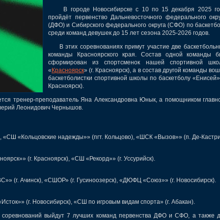
В городе Новосибирске с 10 по 15 декабря 2025 го
пройдёт первенство Дальневосточного федерального окр
(ДФО) и Сибирского федерального округа (СФО) по баскетб
среди команд девушек до 15 лет сезона 2025-2026 годов.
В этих соревнованиях примут участие две баскетболь
команды Красноярского края. Состав одной команды б
сформирован из спортсменок нашей спортивной шко
«
Красноярск
» (г. Красноярск), а в состав другой команды во
баскетболистки спортивной школы по баскетболу «Енисей» 
Красноярск).
я тренер-преподаватель Яна Александровна Юнык, а помощником главн
лерий Леонидович Чернышов.
, «СШ «Кольцовские надежды»» (пгт. Кольцово), «ШСК «Вызов»» (п. Де-Кастри
ярск»» (г. Красноярск), «СШ «Рекорд»» (г. Уссурийск).
» (г. Ачинск), «СШОР» (г. Гусиноозерск), «ДЮФЦ «Союз»» (г. Новосибирск).
Исток»» (г. Новосибирск), «СШ по игровым видам спорта» (г. Абакан).
ревнований выйдут 7 лучших команд первенства ДФО и СФО, а также 