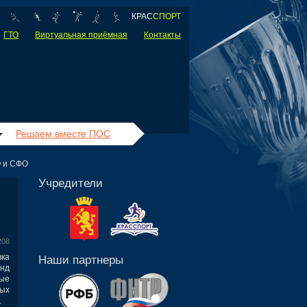
КРАС
СПОРТ
ГТО
Виртуальная приёмная
Контакты
Решаем вместе ПОС
О и СФО
Учредители
208
ка
Наши партнеры
анд
ые
ых
.