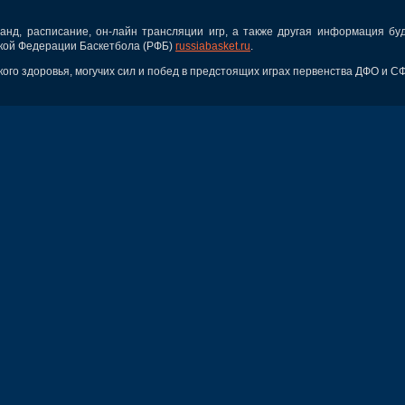
д, расписание, он-лайн трансляции игр, а также другая информация бу
кой Федерации Баскетбола (РФБ)
russiabasket.ru
.
о здоровья, могучих сил и побед в предстоящих играх первенства ДФО и С