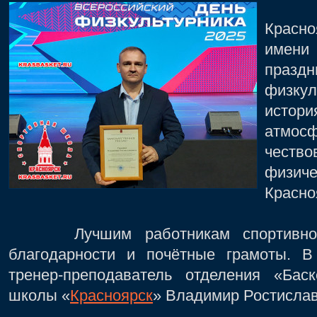
6 ав
Красн
имени
празд
физкул
истори
атмосф
чест
физич
Красно
Лучшим работникам спортивной 
благодарности и почётные грамоты. 
тренер-преподаватель отделения «Бас
школы «
Красноярск
» Владимир Ростислав