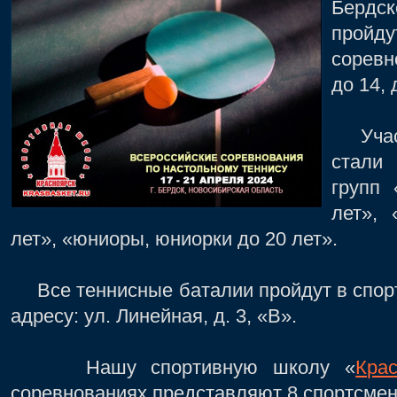
Бердс
прой
соревн
до 14, 
Участ
стали
групп
лет»,
лет», «юниоры, юниорки до 20 лет».
Все теннисные баталии пройдут в спорт
адресу: ул. Линейная, д. 3, «В».
Нашу спортивную школу «
Кра
соревнованиях представляют 8 спортсмен