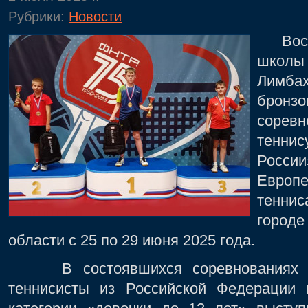
Рубрики:
Новости
Воспи
школ
Лимба
бронз
сорев
тенни
Росси
Европ
теннис
город
области с 25 по 29 июня 2025 года.
В состоявшихся соревнованиях пр
теннисисты из Российской Федерации 