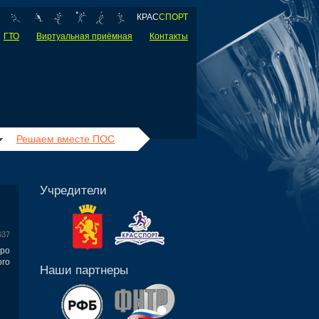
КРАС
СПОРТ
ГТО
Виртуальная приёмная
Контакты
Решаем вместе ПОС
Учредители
637
ро
го
Наши партнеры