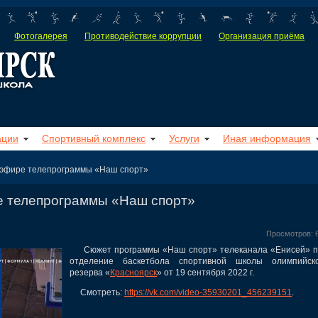
Фотогалерея
Противодействие коррупции
Организация приёма
ации
Спортивный комплекс
Услуги
Иная информация
эфире телепрограммы «Наш спорт»
е телепрограммы «Наш спорт»
Просмотров: 
Сюжет программы «Наш спорт» телеканала «Енисей» п
отделение баскетбола спортивной школы олимпийско
резерва «
Красноярск
» от 19 сентября 2022 г.
Смотреть:
https://vk.com/video-35930201_456239151
.