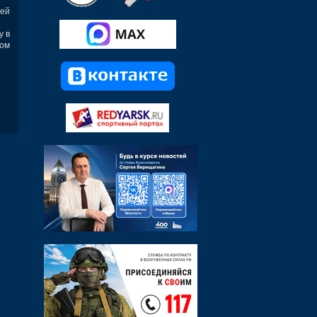
ей
у в
ном