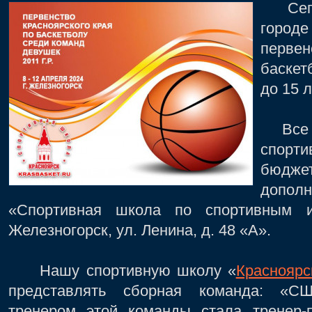
Сегодн
город
первен
баскет
до 15 л
Все ма
спорти
бюдж
допол
«Спортивная школа по спортивным и
Железногорск, ул. Ленина, д. 48 «А».
Нашу спортивную школу «
Красноярс
представлять сборная команда: «СШ
тренером этой команды стала тренер-п