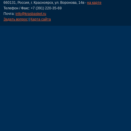
660131, Россия, г. Красноярск, ул. Воронова, 14в -
на карте
Телефон / Факс: +7 (391) 220-35-69
Почта:
info@krasbasket.ru
Задать вопрос
|
Карта сайта