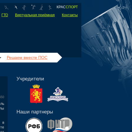
КРАС
СПОРТ
ГТО
Виртуальная приёмная
Контакты
Решаем вместе ПОС
Учредители
650
ль
лы
Наши партнеры
 в
ете
ает