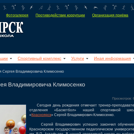
Фотогалерея
Противодействие коррупции
Организация приёма
ации
Спортивный комплекс
Услуги
Иная информация
я Сергея Владимировича Климосенко
гея Владимировича Климосенко
Просмотров: 
Сегодня день рождения отмечает тренер-преподавате
отделения «Баскетбол» нашей спортивной шко
«
Красноярск
» Сергей Владимирович Климосенко.
Сергей Владимирович успешно закончил обучение
Красноярском государственном педагогическом университ
им. В.П. Астафьева. В нашей спортивной школе он работ