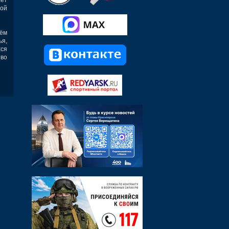
ой
ём
ья,
ся
во