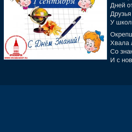
Дней о
Друзья
У школ
Окрепш
Хвала 
Со зна
И с но