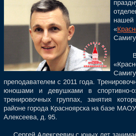
праздн
отдел
наше
«
Красн
Самигу
В на
«Красн
Самиг
преподавателем с 2011 года. Тренировоч
юношами и девушками в спортивно-оз
тренировочных группах, занятия кото
районе города Красноярска на базе МАОУ
Алексеева, д. 95.
Сергей Алексеевич с юных лет занимае