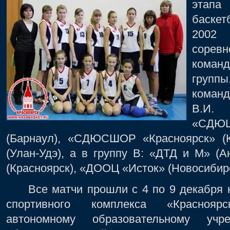
этапа
баскет
2002
соревн
коман
груп
кома
В.И. 
«СДЮ
(Барнаул), «СДЮСШОР «Красноярск» 
(Улан-Удэ), а в группу B: «ДТД и М» (
(Красноярск), «ДООЦ «Исток» (Новосибир
Все матчи прошли с 4 по 9 декабря н
спортивного комплекса «Краснояр
автономному образовательному учре