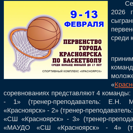
Сегод
2026 
сыгра
первен
среди 
В го
прини
коман
моло
«
Красн
соревнованиях представляют 4 команды
- 1» (тренер-преподаватель: Е.Н.
«Красноярск» - 2» (тренер-преподаватель
«СШ «Красноярск» - 3» (тренер-препода
«МАУДО «СШ «Красноярск» - 4» (тре