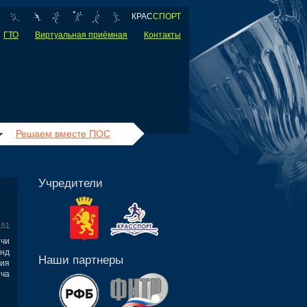
КРАС
СПОРТ
ГТО
Виртуальная приёмная
Контакты
Решаем вместе ПОС
Учредители
151
тчи
анд
Наши партнеры
ия
ча