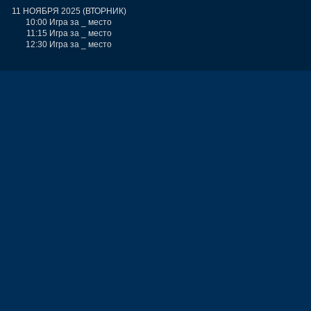
11 НОЯБРЯ 2025 (ВТОРНИК)
10:00 Игра за _ место
11:15 Игра за _ место
12:30 Игра за _ место