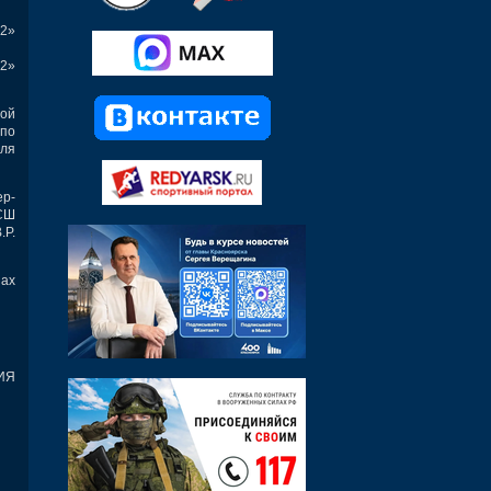
 2»
 2»
ой
 по
для
ер-
«СШ
.Р.
нах
ИЯ