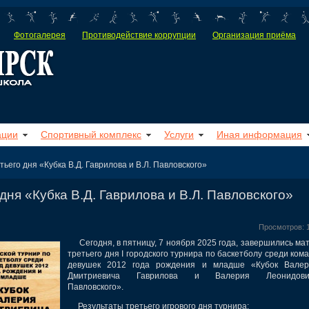
Фотогалерея
Противодействие коррупции
Организация приёма
ации
Спортивный комплекс
Услуги
Иная информация
ьего дня «Кубка В.Д. Гаврилова и В.Л. Павловского»
дня «Кубка В.Д. Гаврилова и В.Л. Павловского»
Просмотров: 
Сегодня, в пятницу, 7 ноября 2025 года, завершились ма
третьего дня I городского турнира по баскетболу среди ком
девушек 2012 года рождения и младше «Кубок Валер
Дмитриевича Гаврилова и Валерия Леонидови
Павловского».
Результаты третьего игрового дня турнира: