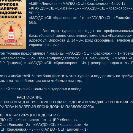
«ЦВР «Легион»» - «МАУДО «СШ «Красноярск» - 4» 50:12;
«КГАУ ДО «СШ «Енисей» - 1» - «МАУДО «СШ «Красноярск» -
50:11;
«МАУДО «СШ «Красноярск» - 1» - «КГАУ ДО «СШ «Енисей» -
56:5.
Все игры турнира проходят на профессиональн
баскетбольной арене спортивного комплекса «Красноярск»
адресу: ул. Воронова, д. 14 «В». Вход свободный. Телефон 
справок: 220-35-71.
м турнире представляют 4 команды: «МАУДО «СШ «Красноярск» - 1» (трен
«Красноярск» - 2» (тренер-преподаватель: В.В. Чернышов), «МАУДО 
В.Р. Грыцина) и «МАУДО «СШ «Красноярск» - 4» (тренер-преподаватель: В
в и любителей баскетбола посетить этот турнир и поддержать на трибу
ьные матчи, поболеть за свои любимые команды.
ей спортивной школы сил, здоровья и побед!
РАСПИСАНИЕ
СРЕДИ КОМАНД ДЕВУШЕК 2012 ГОДА РОЖДЕНИЯ И МЛАДШЕ «КУБОК ВАЛЕР
РИЛОВА И ВАЛЕРИЯ ЛЕОНИДОВИЧА ПАВЛОВСКОГО»
10 НОЯБРЯ 2025 (ПОНЕДЕЛЬНИК)
УДО «СШ «Красноярск» - 1» - «ЦВР «Легион»»
«СШ «Енисей» - 2» - «МАУДО «СШ «Красноярск» - 4»
Ш «Красноярск» - 3» - «КГАУ ДО «СШ «Енисей» - 1»