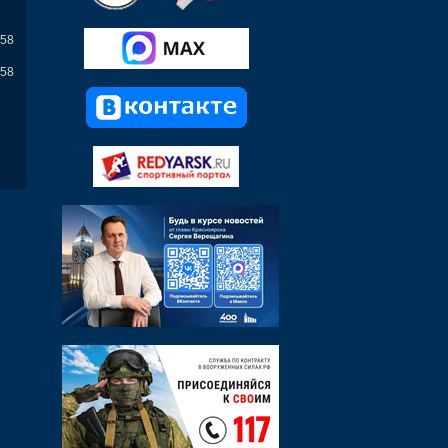
158
158