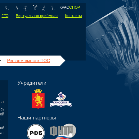
КРАС
СПОРТ
ГТО
Виртуальная приёмная
Контакты
Решаем вместе ПОС
Учредители
171
сь
ой
Наши партнеры
.
ой
ул.