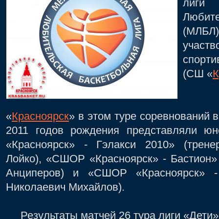
лиги 
Любите
(МЛБЛ)
участв
спорт
(СШ «
К
Нашу
«
Красноярск
» в этом туре соревнований в
2011 годов рождения представляли ю
«Красноярск» - Гэлакси 2010» (трене
Лойко), «СШОР «Красноярск» - Бастион»
Анциперов) и «СШОР «Красноярск» - 
Николаевич Михайлов).
Результаты матчей 26 тура лиги «Дети