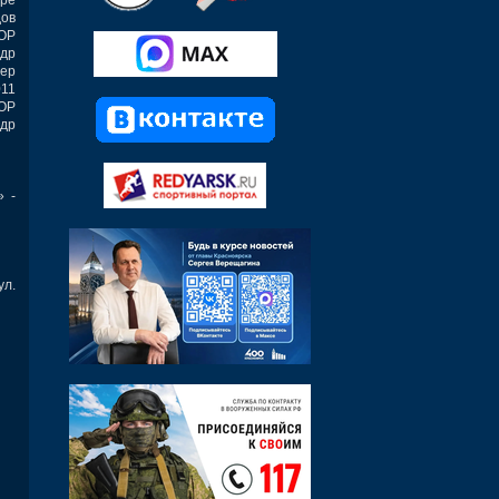
ов
ОР
др
нер
011
ОР
др
» -
ул.