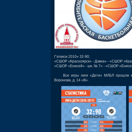
Гэлакси 2010» 32-90;
«СШОР «Красноярск» - Дэвиа» - «СШОР «Крас
«СШОР «Енисей» - шк. № 7» - «СШОР «Енисей
Все игры лиги «Дети» МЛБЛ прошли на б
Воронова, д. 14 «В».