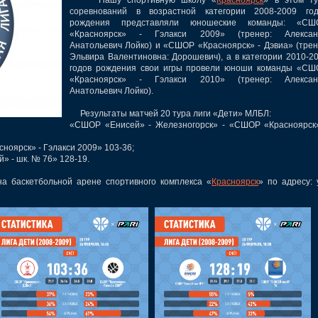
соревнований в возрастной категории 2008-2009 год
рождения представляли юношеские команды: «СШ
«Красноярск» - Гэлакси 2009» (тренер: Алексан
Анатольевич Лойко) и «СШОР «Красноярск» - Дэвиа» (тре
Эльвира Валентиновна: Дорошевич), а в категории 2010-2
годов рождения свои игры провели юноши команды «СШ
«Красноярск» - Гэлакси 2010» (тренер: Алексан
Анатольевич Лойко).
Результаты матчей 20 тура лиги «Дети» МЛБЛ:
«СШОР «Енисей» - Железногорск» - «СШОР «Красноярск
ноярск» - Гэлакси 2009» 103-36;
» - шк. № 76» 128-19.
аскетбольной арене спортивного комплекса «
Красноярск
» по адресу: 