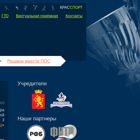
КРАС
СПОРТ
ГТО
Виртуальная приёмная
Контакты
Решаем вместе ПОС
Учредители
569
ура
ной
Наши партнеры
 3
ск
»
уре