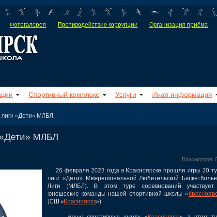
Фотогалерея
Противодействие коррупции
Организация приёма
ации
Спортивный комплекс
Услуги
Иная информация
а лиги «Дети» МЛБЛ
и «Дети» МЛБЛ
Просмотров: 
26 февраля 2023 года в Красноярске прошли игры 20 т
лиги «Дети» Межрегиональной Любительской Баскетболь
Лиги (МЛБЛ).
В этом туре соревнований участвует
юношеские команды нашей спортивной школы
«
Краснояр
(СШ
«
Красноярск
»).
Нашу спортивную школу «
Красноярск
» в этом т