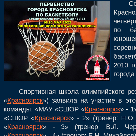
Сегод
Крас
четвёр
по ба
юнош
сорев
баске
2010 г
города
Спортивная школа олимпийского рез
«
Красноярск
») заявила на участие в эт
команды: «МАУ «СШОР «
Красноярск
» - 
«СШОР «
Красноярск
» - 2» (тренер: Н.
«
Красноярск
» - 3» (тренер: В.Л. Ч
«
Красноярск
» - 4» (тренер: Е.Н. Михайлов)