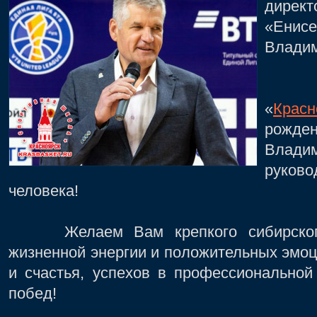
директ
«Ен
Владим
Спо
«
Красн
рож
Влади
руков
человека!
Желаем Вам крепкого сибирского 
жизненной энергии и положительных эмоц
и счастья, успехов в профессиональной
побед!