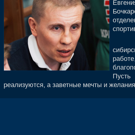
Евге
Бочкар
отдел
спорти
Жел
сибирс
работ
благоп
Пуст
реализуются, а заветные мечты и желани