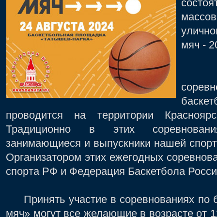
сост
масс
улично
мяч - 2
Всер
соре
баске
проводится на территории Краснояр
Традиционно в этих соревновани
занимающиеся и выпускники нашей спор
Организатором этих ежегодных соревнов
спорта РФ и Федерация Баскетбола Росси
Принять участие в соревнованиях по б
мяч» могут все желающие в возрасте от 1