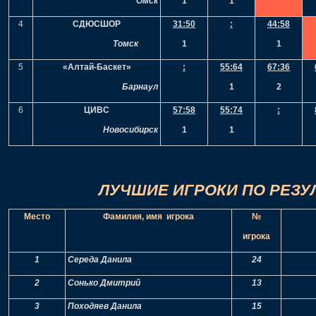
Омск
1
1
4
СДЮСШОР
31
:
50
:
44
:
58
Томск
1
1
5
«Алтай-Баскет»
:
55
:
64
67
:
36
Барнаул
1
2
6
ЦИВС
57:58
55
:
74
:
Новосибирск
1
1
ЛУЧШИЕ ИГРОКИ ПО РЕЗУ
Место
Фамилия, имя игрока
№
игрока
1
Середа Данила
24
2
Сонько Дмитрий
13
3
Походяев Данила
15