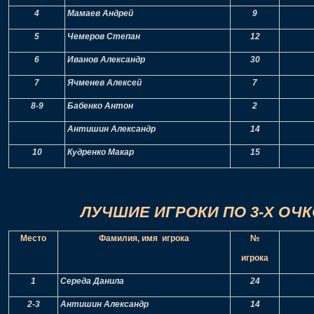
4
Мамаев Андрей
9
5
Чемеров Степан
12
6
Иванов Александр
30
7
Ячменев Алексей
7
8-9
Бабенко Антон
2
Антишин Александр
14
10
Кудренко Макар
15
ЛУЧШИЕ ИГРОКИ ПО 3-Х ОЧ
Место
Фамилия, имя игрока
№
игрока
1
Середа Данила
24
2-3
Антишин Александр
14