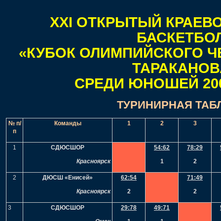
XXI ОТКРЫТЫЙ КРАЕВ
БАСКЕТБО
«КУБОК ОЛИМПИЙСКОГО Ч
ТАРАКАНОВ
СРЕДИ ЮНОШЕЙ 2001
ТУРИНИРНАЯ ТАБ
№ п/
Команды
1
2
3
п
1
СДЮСШОР
54
:
62
78
:
29
Красноярск
1
2
2
ДЮСШ «Енисей»
62
:
54
71:49
Красноярск
2
2
3
СДЮСШОР
29
:
78
49:71