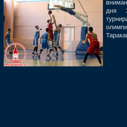
вниман
дня X
турни
олимп
Тарака