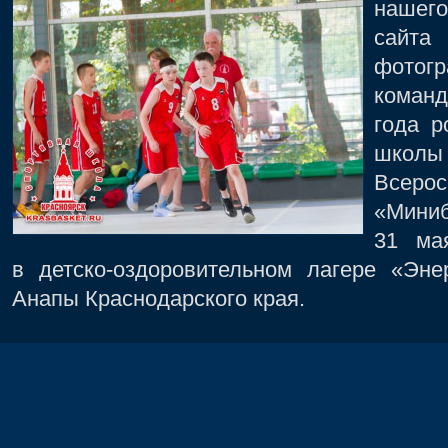
нашего
сайт
фото
коман
года р
шко
Всер
«Миниб
31 ма
в
детско-оздоровительном лагере «Энер
Анапы Краснодарского края.