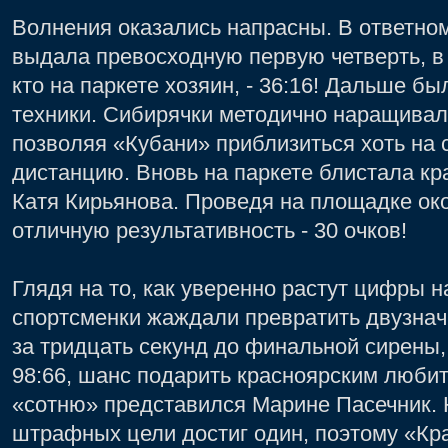
Волнения оказались напрасны. В ответно
выдала превосходную первую четверть, в 
кто на паркете хозяин, - 36:16! Дальше бы
техники. Сибирячки методично наращивал
позволяя «Кубани» приблизиться хоть на 
дистанцию. Вновь на паркете блистала к
Катя Кирьянова. Проведя на площадке око
отличную результативность - 30 очков!
Глядя на то, как уверенно растут цифры на
спортсменки жаждали превратить двузначн
за тридцать секунд до финальной сирены,
98:66, шанс подарить красноярским люби
«сотню» представился Марине Пасечник. 
штрафных цели достиг один, поэтому «Кр