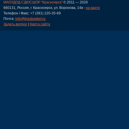
МАОУДОД СДЮСШОР "Красноярск"
© 2011 — 2026
660131, Россия, г. Красноярск, ул. Воронова, 14в -
на карте
Телефон / Факс: +7 (391) 220-35-69
Почта:
info@krasbasket.ru
Задать вопрос
|
Карта сайта