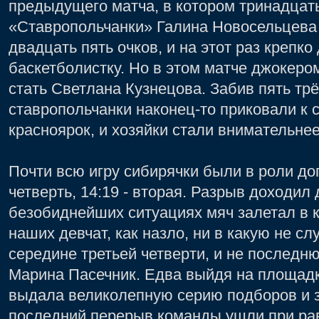
предыдущего матча, в котором тринадцат
«Ставропольчанки» Галина Новосельцева
двадцать пять очков, и на этот раз крепк
баскетболистку. Но в этом матче джокер
стать Светлана Кузнецова. Забив пять тр
ставропольчанки наконец-то приковали к 
красноярок, и хозяйки стали внимательнее
Почти всю игру сибирячки были в роли до
четверть, 14:19 - вторая. Разрыв доходил 
безобиднейших ситуациях мяч залетал в к
наших девчат, как назло, ни в какую не с
середине третьей четверти, и не последн
Марина Пасечник. Едва выйдя на площадк
выдала великолепную серию подборов и з
последний перерыв команды ушли при равн