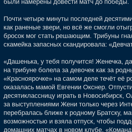
были намерены довести матч до победы.
Почти четыре минуты последней десятими
как раненые звери, но всё же смогли оты
бросок мог стать решающим. Трибуны гна
скамейка запасных скандировала: «Девчат
«Дашенька, у тебя получится! Женечка, д
на трибуне болела за девочек как за родн
«Красноярочке» на самом деле течёт её р
оказалась мамой Евгении Окснер. Отпусти
десятиклассницу играть в Новосибирск, О
за выступлениями Жени только через Инте
перебралась ближе к родному Братску, м
возможностью и взяла отпуск, чтобы подд
домашних матчах в новом клубе. «Команд