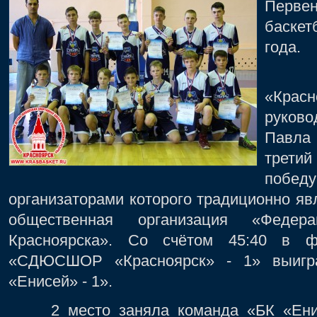
Первен
баске
года.
Ко
«Кра
руков
Павла
трети
победу
организаторами которого традиционно я
общественная организация «Федер
Красноярска». Со счётом 45:40 в ф
«
СДЮСШОР «Красноярск» - 1
»
выигр
«Енисей» - 1
»
.
2 место заняла команда
«
БК «Ени