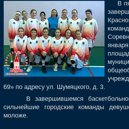
В пятн
завер
Красно
кома
Сорев
янва
площа
муниц
общеоб
учреж
69» по адресу ул. Шумяцкого, д. 3.
В завершившемся баскетбольном п
сильнейшие городские команды девуш
моложе.