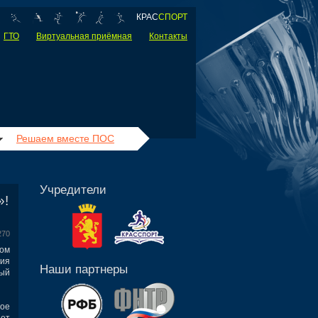
КРАС
СПОРТ
ГТО
Виртуальная приёмная
Контакты
Решаем вместе ПОС
Учредители
»!
270
ом
ия
Наши партнеры
ый
ое
ет