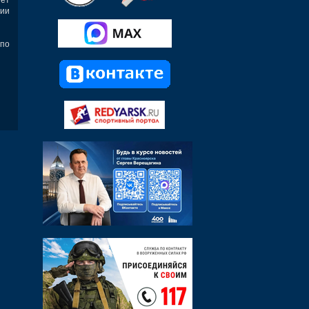
ии
 по