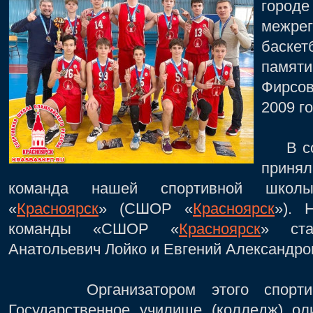
горо
межре
баске
памят
Фирсо
2009 г
В сос
приня
команда нашей спортивной школы
«
Красноярск
» (СШОР «
Красноярск
»). 
команды «СШОР «
Красноярск
» ста
Анатольевич Лойко и Евгений Александро
Организатором этого спортивно
Государственное училище (колледж) ол