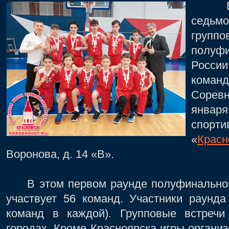
В Кр
седьм
групп
полуфи
Росси
кома
Соревн
январ
спор
«
Красн
Воронова, д. 14 «В».
В этом первом раунде полуфинального
участвует 56 команд. Участники раунда
команд в каждой). Групповые встречи
городах. Кроме Красноярска игры организ