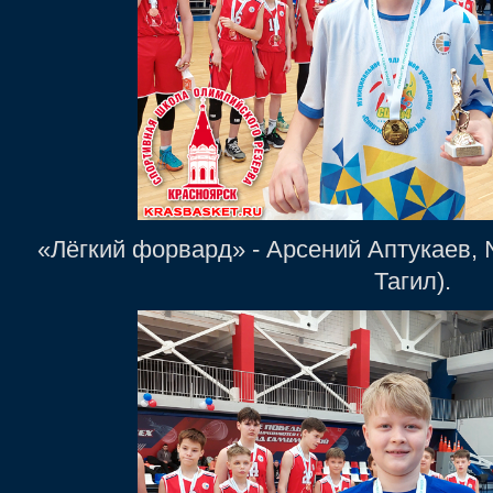
«Лёгкий форвард» - Арсений Аптукаев, 
Тагил).