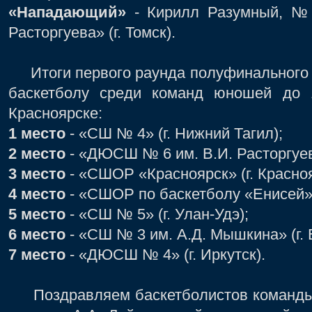
«Нападающий»
- Кирилл Разумный, №
Расторгуева» (г. Томск).
Итоги первого раунда полуфинального э
баскетболу среди команд юношей до 
Красноярске:
1 место
- «СШ № 4» (г. Нижний Тагил);
2 место
- «ДЮСШ № 6 им. В.И. Расторгуева
3 место
- «СШОР «Красноярск» (г. Красноя
4 место
- «СШОР по баскетболу «Енисей» (
5 место
- «СШ № 5» (г. Улан-Удэ);
6 место
- «СШ № 3 им. А.Д. Мышкина» (г. 
7 место
- «ДЮСШ № 4» (г. Иркутск).
Поздравляем баскетболистов команд