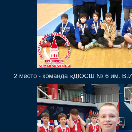
2 место
- команда «ДЮСШ № 6 им. В.И. 