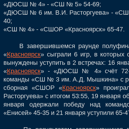
«ДЮСШ № 4» - «СШ № 5» 54-69;
«ДЮСШ № 6 им. В.И. Расторгуева» - «СШ
40;
«СШ № 4» - «СШОР «Красноярск» 65-47.
В завершившемся раунде полуфина
«
Красноярск
» сыграли 6 игр, в которых
вынуждены уступить в 2 встречах: 16 ян
«
Красноярск
» - «ДЮСШ № 4» счёт 72-3
команды «СШ № 3 им. А.Д. Мышкина» с ре
сборная «СШОР «
Красноярск
» проигр
Расторгуева» с итогом 53:55, 19 января 
января одержали победу над команд
«Енисей» 45-35 и 21 января уступили 65-