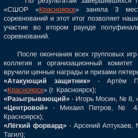
По результатам завершившихся гру
«СШОР «
Красноярск
» заняла 3 мес
соревнований и этот итог позволяет на
участие во втором раунде полуфиналь
соревнований.
После окончания всех групповых игр в
коллегия и организационный комитет
вручили ценные награды и призами пяте
«Атакующий защитник»
- Артём П
«
Красноярск
» (г. Красноярск);
«Разыгрывающий»
- Игорь Мосин, № 8, 
«Центровой»
- Михаил Петров, № 4
Красноярск);
«Лёгкий форвард»
- Арсений Аптукаев, 
Тагил);