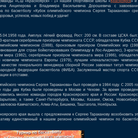
манды «СШ «Красноярск» - 1» нашей спортивной школы «
Красноярск
» и
овича Анциперова и Владимира Васильевича Дорошевича с завоевани
ра по баскетболу «Кубок олимпийского чемпиона Сергея Тараканова» ср
оровья, успехов, новых побед и удачи!
.1958 года. Амплуа: лёгкий форвард. Рост: 200 см. В составе ЦСКА был:
, 3-кратным серебряным призёром чемпионата СССР, обладателем Кубка С
импийским чемпионом (1988), бронзовым призёром Олимпийских игр (198
внования для стран бойкотировавших Олимпиаду в Лос-Анджелес), 3-крат
ом мира (1982), серебряным призёром чемпионата мира (1986), обладате
м новичком чемпионата Европы (1979), лучшим «пенальтистом» чемпион
В качестве генерального менеджера сборной России завоевал титул чемпи
народной федерации баскетбола (ФИБА). Заслуженный мастер спорта СС
ции в отставке.
йского чемпиона Сергея Тараканова» был проведён в 1984 году. С 2005 г
е годы два Кубка были проведены в Москве и Чехове. За время проведе
овились многие команды городов Красноярского края и России: Красноярс
Шарыпово, а также Санкт-Петербурга, Москвы, Казани, Омска, Новосибирс
павловска-Камчатского, Алма-Аты, Бишкека, Таштагола, Ноябрьска.
ярского края вышла с предложением к Сергею Тараканову возобновить э
иативу единственный в нашем регионе олимпийский чемпион по баскетб