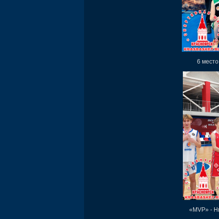
6 место
«MVP» - Н