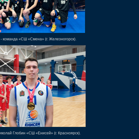
 - команда «СШ «Смена» (г. Железногорск).
иколай Глобин «СШ «Енисей» (г. Красноярск).