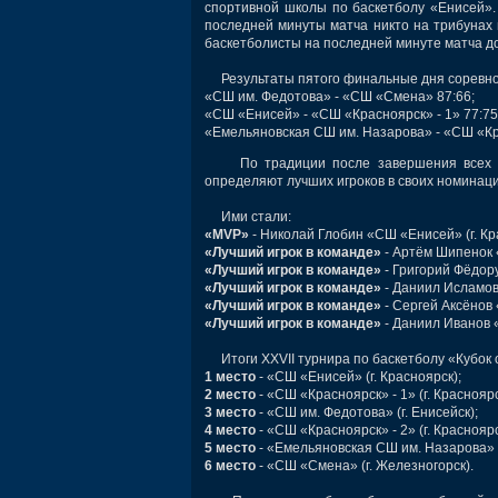
спортивной школы по баскетболу «Енисей». 
последней минуты матча никто на трибунах и
баскетболисты на последней минуте матча до
Результаты пятого финальные дня соревно
«СШ им. Федотова» - «СШ «Смена» 87:66;
«СШ «Енисей» - «СШ «Красноярск» - 1» 77:75
«Емельяновская СШ им. Назарова» - «СШ «Кра
По традиции после завершения всех мат
определяют лучших игроков в своих номинаци
Ими стали:
«MVP»
- Николай Глобин «СШ «Енисей» (г. Кр
«Лучший игрок в команде»
- Артём Шипенок «
«Лучший игрок в команде»
- Григорий Фёдору
«Лучший игрок в команде»
- Даниил Исламов
«Лучший игрок в команде»
- Сергей Аксёнов 
«Лучший игрок в команде»
- Даниил Иванов «
Итоги XXVII турнира по баскетболу «Кубок 
1 место
- «СШ «Енисей» (г. Красноярск);
2 место
- «СШ «Красноярск» - 1» (г. Красноярс
3 место
- «СШ им. Федотова» (г. Енисейск);
4 место
- «СШ «Красноярск» - 2» (г. Красноярс
5 место
- «Емельяновская СШ им. Назарова» (
6 место
- «СШ «Смена» (г. Железногорск).