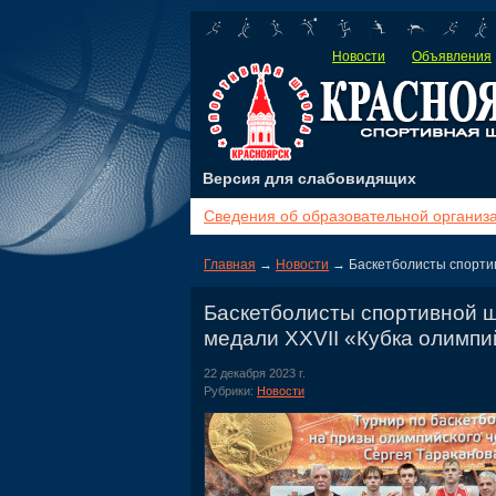
Новости
Объявления
Версия для слабовидящих
Сведения об образовательной организ
Главная
→
Новости
→ Баскетболисты спортив
Баскетболисты спортивной 
медали XXVII «Кубка олимпи
22 декабря 2023 г.
Рубрики:
Новости