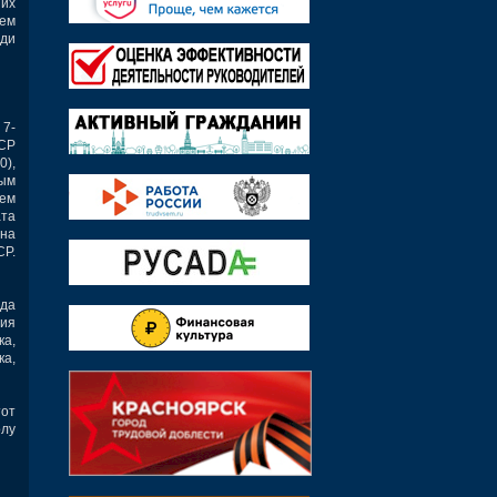
 их
ем
еди
 7-
ССР
0),
ным
лем
ата
она
СР.
ода
ния
ка,
ка,
тот
олу