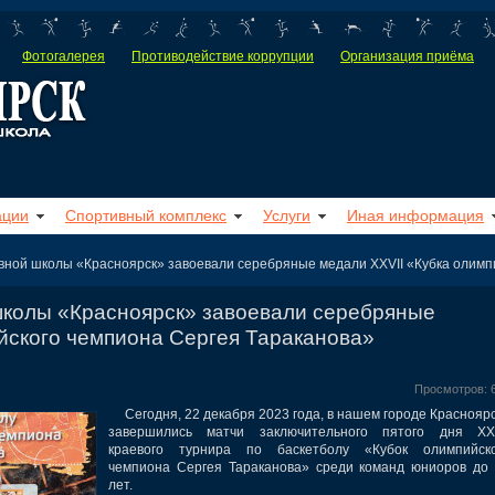
Фотогалерея
Противодействие коррупции
Организация приёма
ации
Спортивный комплекс
Услуги
Иная информация
ной школы «Красноярск» завоевали серебряные медали XXVII «Кубка олимп
школы «Красноярск» завоевали серебряные
йского чемпиона Сергея Тараканова»
Просмотров: 
Сегодня, 22 декабря 2023 года, в нашем городе Краснояр
завершились матчи заключительного пятого дня XXV
краевого турнира по баскетболу «Кубок олимпийско
чемпиона Сергея Тараканова» среди
команд юниоров до 
лет
.