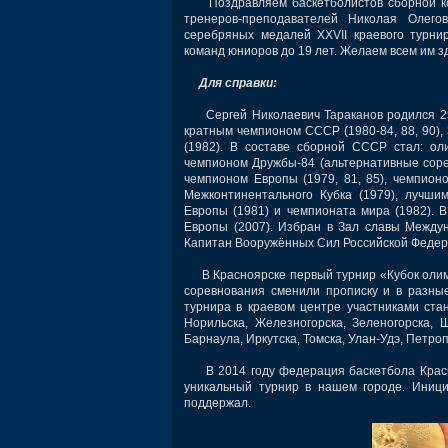
Поздравляем баскетболистов сборной ко
тренеров-преподавателей Николая Олег
серебряных медалей XXVII краевого турни
команд юниоров до 19 лет. Желаем всем им зд
Для справки:
Сергей Николаевич Тараканов родился 25.04
кратным чемпионом СССР (1980-84, 88, 90)
(1982). В составе сборной СССР стал: ол
чемпионом Дружбы-84 (альтернативные соре
чемпионом Европы (1979, 81, 85), чемпион
Межконтинентального Кубка (1979), лучши
Европы (1981) и чемпионата мира (1982). 
Европы (2007). Избран в Зал славы Между
Капитан Вооружённых Сил Российской Федера
В Красноярске первый турнир «Кубок олимпи
соревнования сменили прописку и в разны
турнира в краевом центре участниками стан
Норильска, Железногорска, Зеленогорска, 
Барнаула, Иркутска, Томска, Улан-Удэ, Петро
В 2014 году федерация баскетбола Красно
уникальный турнир в нашем городе. Иниц
поддержал.