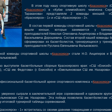
В этом году нашу спортивную школу «
Красноярск
» (
«
Красноярск
») в «Кубке олимпийского чемпиона Серг
Тараканова» представляли 2 команды юношей: «
«Красноярск» - 1» и «СШ «Красноярск» - 2».
В состав первой команды спортивной школы «
Краснояр
вошли юноши, которые занимаются у тренеро
преподавателей Николая Олеговича Анциперова и Владим
Васильевича Дорошевича. Состав второй нашей команды 
сформирован из баскетболистов, тренирующихся у трене
преподавателя Руслана Евгеньевича Фальковского.
ой команды спортивной школы «
Красноярск
» стали Н.О. Анциперов и В
Фальковский.
ыступили баскетбольные сборные Красноярского края: «СШ «Енисей» 
), «СШ им. Федотова» (г. Енисейск) и «Емельяновская СШ им. Назарова» 
фессиональной баскетбольной арене спортивного комплекса «
Красноярск
»
еренно сыграли в заключительной игре соревнований и одержали круп
ельяновская СШ им. Назарова». Эта победа позволила баскетболистам 
ку итоговой турнирной таблицы соревнований.
ноярск» - 1» встретилась со своими давними товарищами и соперниками