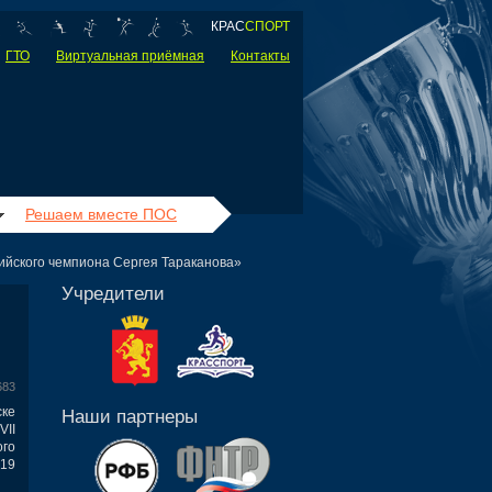
КРАС
СПОРТ
ГТО
Виртуальная приёмная
Контакты
Решаем вместе ПОС
ийского чемпиона Сергея Тараканова»
Учредители
683
ске
Наши партнеры
II
го
19