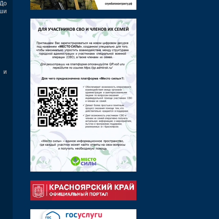
 До
аши
и и