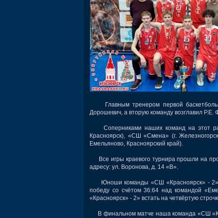
Главным тренером первой баскетбольн
Дорошевич, а вторую команду возглавил Р.Е. 
Соперниками наших команд на этот раз в
Красноярск), «СШ «Смена» (г. Железногорск
Емельяново, Красноярский край).
Все игры краевого турнира прошли на про
адресу: ул. Воронова, д. 14 «В».
Юноши команды «СШ «Красноярск» - 2» ув
победу со счётом 36:64 над командой «Ем
«Красноярск» - 2» встать на четвёртую строч
В финальном матче наша команда «СШ «Крас