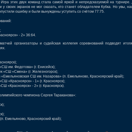
Игра этих двух команд стала самой яркой и непредсказуемой на турнире.
 у своих экранов не мог сказать, кто станет обладателем Кубка. Но увы, н
пустили ошибку и были вынуждены уступить со счётом 77:75.
ваний:
;
сноярск» - 2» 36:64.
чей организаторы и судейская коллегия соревнований подводят итог
ях.
асноярск);
СШ им. Федотова» (г. Енисейск);
к «СШ «Смена» (г. Железногорск);
 «Емельяновская СШ им. Назарова» (п. Емельяново, Красноярский край);
«СШ «Красноярск» - 1» (г. Красноярск);
СШ «Красноярск» - 2» (г. Красноярск).
олимпийского чемпиона Сергея Тараканова»:
к);
к);
п. Емельяново, Красноярский край);