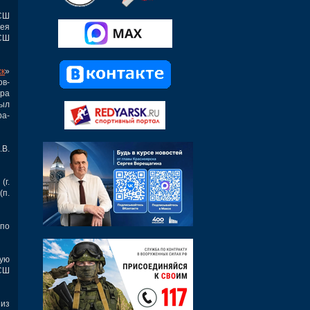
СШ
ея
СШ
ск
»
в-
ира
был
ра-
.В.
(г.
(п.
 по
ную
«СШ
 из