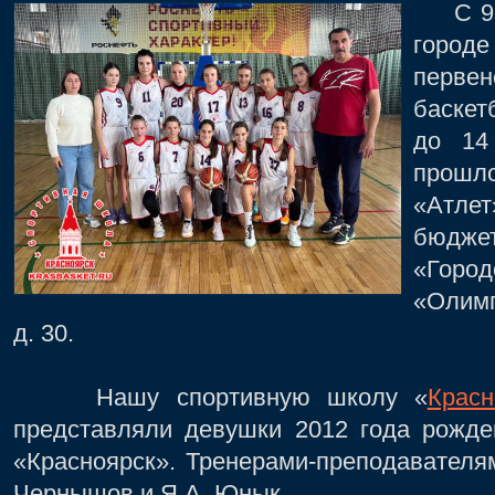
С 9 по
горо
первен
баскет
до 14
прош
«Атлет
бюдж
«Город
«Олимп
д. 30.
Нашу спортивную школу «
Красн
представляли девушки 2012 года рожд
«Красноярск». Тренерами-преподавателя
Чернышов и Я.А. Юнык.