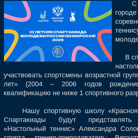
С 8 п
горо
сорев
тенни
молоде
В спо
насто
участвовать спортсмены возрастной гру
лет» (2004 – 2006 годов рождени
квалификацию не ниже 1 спортивного раз
Нашу спортивную школу «Красноярск
Спартакиады будут представлять 
«Настольный теннис» Александра Солов
спорта, тренер-преподаватель: Верхо