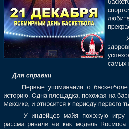
баск
спорт
любит
прекра
Жела
здоро
успех
самых 
Для справки
Первые упоминания о баскетболе ух
историю. Одна площадка, похожая на бас
Мексике, и относится к периоду первого 
У индейцев майя похожую игру наз
рассматривали её как модель Космоса