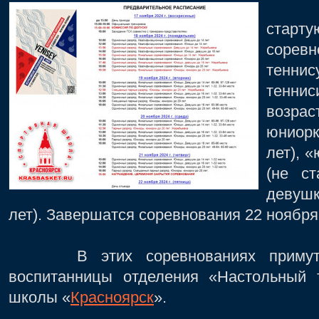
17 н
стар
сорев
теннис
тенни
возрас
юниорк
лет), 
(не с
девушк
лет). Завершатся соревнования 22 ноября
В этих соревнованиях примут уч
воспитанницы отделения «Настольный 
школы «
Красноярск
».